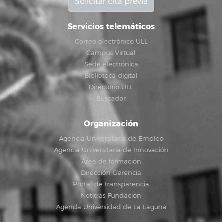
Solicitar cita previa
Servicios telemáticos
Correo electrónico ULL
Campus Virtual
Sede electrónica
Biblioteca digital
Directorio ULL
Buscador
Organización
Agencia Universitaria de Empleo
Agencia Universitaria de Innovación
Área de formación
Dirección Gerencia
Portal de transparencia
Noticias Fundación
Agenda Universidad de La Laguna