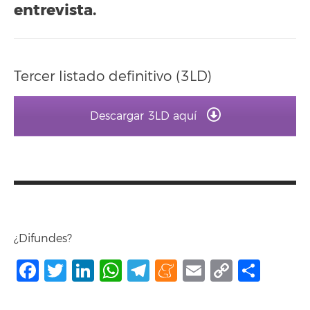
entrevista.
Tercer listado definitivo (3LD)
Descargar 3LD aquí
¿Difundes?
Facebook
Twitter
LinkedIn
WhatsApp
Telegram
Meneame
Email
Copy
Comp
Link