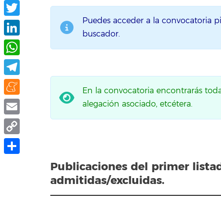
Facebook
Puedes acceder a la convocatoria p
Twitter
buscador.
LinkedIn
WhatsApp
Telegram
En la convocatoria encontrarás toda l
Meneame
alegación asociado, etcétera.
Email
Copy
Link
Compartir
Publicaciones del primer list
admitidas/excluidas.