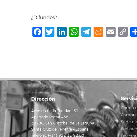
¿Difundes?
Facebook
Twitter
LinkedIn
WhatsApp
Telegram
Mene
Ema
C
L
Servic
Dirección
Correo e
Avenida de la Trinidad, 61
Campus 
Apartado Postal 456
Sede el
38200, San Cristóbal de La Laguna
Bibliote
Santa Cruz de Tenerife - España
Teléfono: (+34) 922 31 92 00
Director