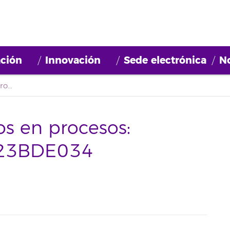
ción
Innovación
Sede electrónica
No
Actualización listados en procesos: 2023BDE032 y 2023BDE034 [20/04/2023]
os en procesos:
23BDE034