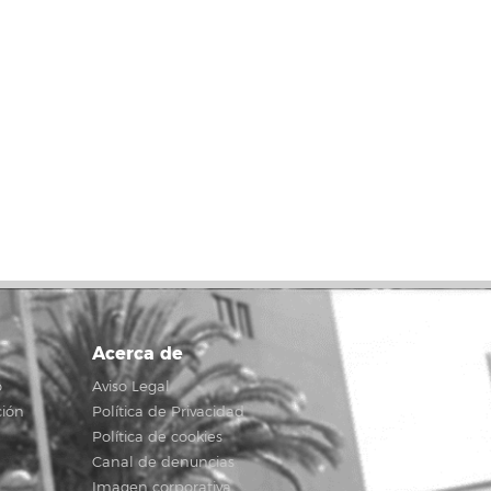
Acerca de
o
Aviso Legal
ción
Política de Privacidad
Política de cookies
Canal de denuncias
Imagen corporativa