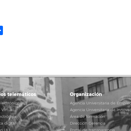
ame
il
opy
Compartir
ink
ios telemáticos
Organización
lectrónico ULL
Agencia Universitaria de Emple
Virtual
Agencia Universitaria de Innova
ectrónica
Área de formación
ca digital
Dirección Gerencia
io ULL
Portal de transparencia