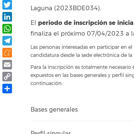
Facebook
Laguna (2023BDE034).
Twitter
periodo de inscripción se inicia
El
LinkedIn
finaliza el próximo 07/04/2023 a l
WhatsApp
Las personas interesadas en participar en e
Telegram
candidatura desde la sede electrónica de la
Meneame
Para la inscripción es totalmente necesario
Email
expuestos en las bases generales y perfil si
continuación:
Copy
Link
Share
Bases generales
Perfil singular