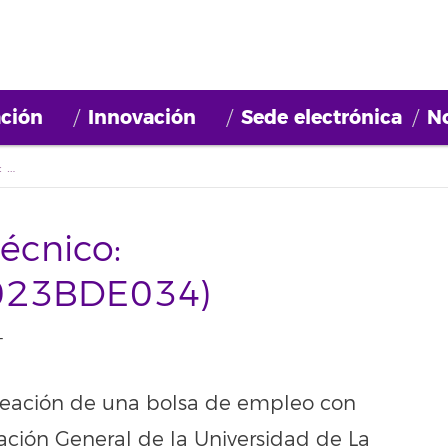
ción
Innovación
Sede electrónica
No
Convocatoria Perfil técnico: Documentación (2023BDE034)
técnico:
023BDE034)
T
creación de una bolsa de empleo con
ación General de la Universidad de La