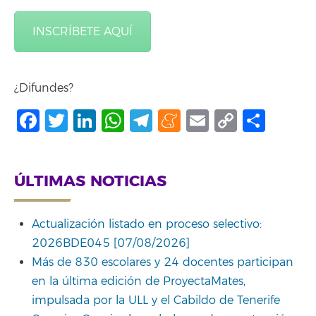
INSCRÍBETE AQUÍ
¿Difundes?
Facebook
Twitter
LinkedIn
WhatsApp
Telegram
Meneame
Email
Copy
Comp
Link
ÚLTIMAS NOTICIAS
Actualización listado en proceso selectivo:
2026BDE045 [07/08/2026]
Más de 830 escolares y 24 docentes participan
en la última edición de ProyectaMates,
impulsada por la ULL y el Cabildo de Tenerife