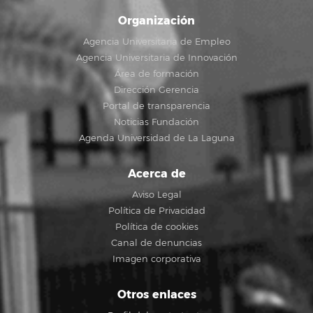
Organización
Agencia Universitaria de Empleo
Agencia Universitaria de Innovación
Área de formación
Dirección Gerencia
Portal de transparencia
Noticias Fundación
Agenda Universidad de La Laguna
Acerca de
Aviso Legal
Política de Privacidad
Política de cookies
Canal de denuncias
Imagen corporativa
Otros enlaces