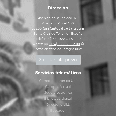
Dirección
Avenida de la Trinidad, 61
Apartado Postal 456
38200, San Cristóbal de La Laguna
Santa Cruz de Tenerife - España
Teléfono: (+34) 922 31 92 00
Whatsapp:
(+34) 922 31 92 00
Correo electrónico:
info@fg.ull.es
Solicitar cita previa
Servicios telemáticos
Correo electrónico ULL
Campus Virtual
Sede electrónica
Biblioteca digital
Directorio ULL
Buscador