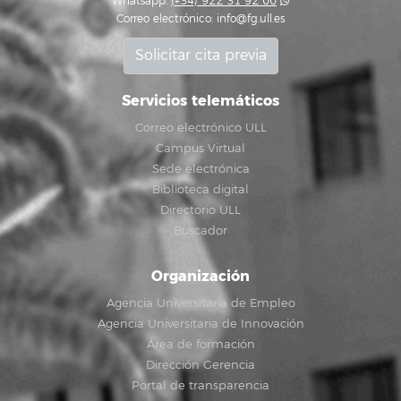
Whatsapp:
(+34) 922 31 92 00
Correo electrónico:
info@fg.ull.es
Solicitar cita previa
Servicios telemáticos
Correo electrónico ULL
Campus Virtual
Sede electrónica
Biblioteca digital
Directorio ULL
Buscador
Organización
Agencia Universitaria de Empleo
Agencia Universitaria de Innovación
Área de formación
Dirección Gerencia
Portal de transparencia