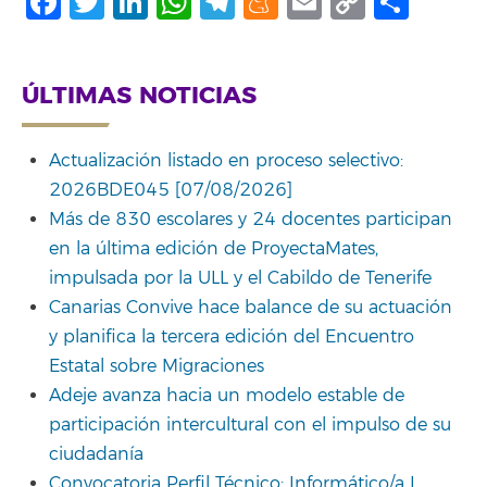
Facebook
Twitter
LinkedIn
WhatsApp
Telegram
Meneame
Email
Copy
Comp
Link
ÚLTIMAS NOTICIAS
Actualización listado en proceso selectivo:
2026BDE045 [07/08/2026]
Más de 830 escolares y 24 docentes participan
en la última edición de ProyectaMates,
impulsada por la ULL y el Cabildo de Tenerife
Canarias Convive hace balance de su actuación
y planifica la tercera edición del Encuentro
Estatal sobre Migraciones
Adeje avanza hacia un modelo estable de
participación intercultural con el impulso de su
ciudadanía
Convocatoria Perfil Técnico: Informático/a I