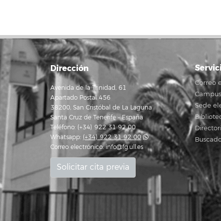
Servic
Dirección
Correo e
Avenida de la Trinidad, 61
Campus 
Apartado Postal 456
Sede el
38200, San Cristóbal de La Laguna
Bibliote
Santa Cruz de Tenerife - España
Teléfono: (+34) 922 31 92 00
Director
Whatsapp:
(+34) 922 31 92 00
Buscado
Correo electrónico:
info@fg.ull.es
Solicitar cita previa