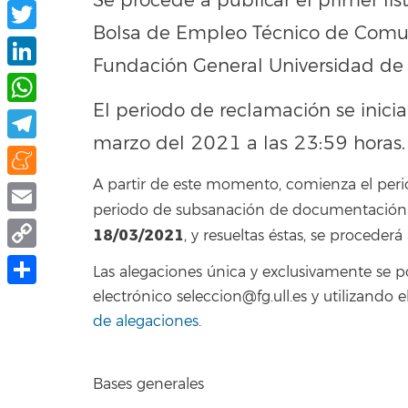
Se procede a publicar el primer lis
Facebook
Bolsa de Empleo Técnico de Comun
Twitter
Fundación General Universidad d
LinkedIn
El periodo de reclamación se inicia
WhatsApp
marzo del 2021 a las 23:59 horas.
Telegram
A partir de este momento, comienza el peri
Meneame
periodo de subsanación de documentación. F
Email
18/03/2021
, y resueltas éstas, se procederá
Copy
Las alegaciones única y exclusivamente se 
Link
electrónico seleccion@fg.ull.es y utilizand
Share
de alegaciones
.
Bases generales