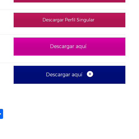
Descargar Perfil Singular
Descargar aquí
Descargar aquí
ame
il
opy
Share
ink