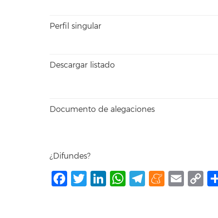
Perfil singular
Descargar listado
Documento de alegaciones
¿Difundes?
Facebook
Twitter
LinkedIn
WhatsApp
Telegram
Mene
Ema
C
L