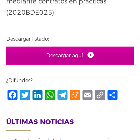
mediante contratos en prácticas
(2020BDE025)
Descargar listado:
Descargar aquí
¿Difundes?
Facebook
Twitter
LinkedIn
WhatsApp
Telegram
Meneame
Email
Copy
Comp
Link
ÚLTIMAS NOTICIAS