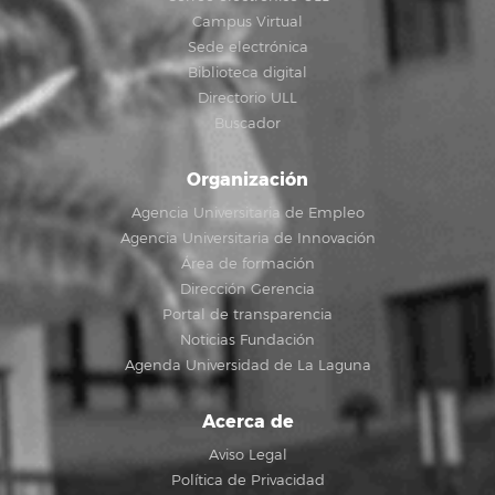
Campus Virtual
Sede electrónica
Biblioteca digital
Directorio ULL
Buscador
Organización
Agencia Universitaria de Empleo
Agencia Universitaria de Innovación
Área de formación
Dirección Gerencia
Portal de transparencia
Noticias Fundación
Agenda Universidad de La Laguna
Acerca de
Aviso Legal
Política de Privacidad