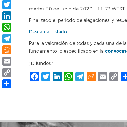
Facebook
martes 30 de junio de 2020 - 11:57 WEST
Twitter
Finalizado el periodo de alegaciones, y resuel
LinkedIn
Descargar listado
WhatsApp
Para la valoración de todas y cada una de
Telegram
convocat
fundamento lo especificado en la
Meneame
¿Difundes?
Email
Facebook
Twitter
LinkedIn
WhatsApp
Telegram
Mene
Ema
C
Copy
L
Link
Compartir