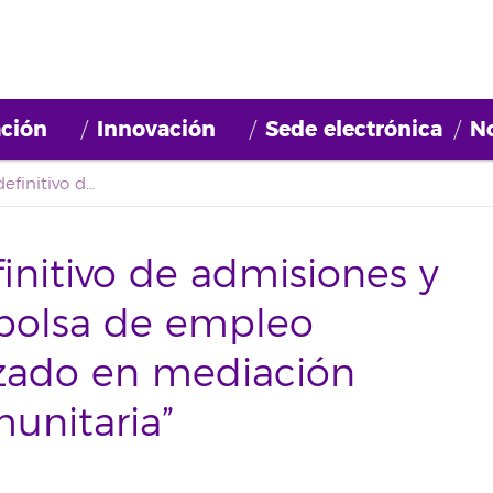
ción
Innovación
Sede electrónica
No
Segundo listado definitivo de admisiones y exclusiones para la bolsa de empleo “Técnico/a especializado en mediación familiar, social y comunitaria” (2020BDE021)
initivo de admisiones y
 bolsa de empleo
izado en mediación
munitaria”