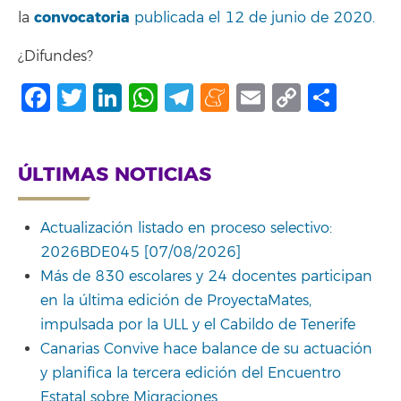
convocatoria
la
publicada el 12 de junio de 2020.
¿Difundes?
Facebook
Twitter
LinkedIn
WhatsApp
Telegram
Meneame
Email
Copy
Comp
Link
ÚLTIMAS NOTICIAS
Actualización listado en proceso selectivo:
2026BDE045 [07/08/2026]
Más de 830 escolares y 24 docentes participan
en la última edición de ProyectaMates,
impulsada por la ULL y el Cabildo de Tenerife
Canarias Convive hace balance de su actuación
y planifica la tercera edición del Encuentro
Estatal sobre Migraciones