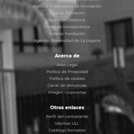
Agencia Universitaria de Innovación
Área de formación
Dirección Gerencia
Portal de transparencia
Noticias Fundación
Agenda Universidad de La Laguna
Acerca de
Aviso Legal
Política de Privacidad
Política de cookies
Canal de denuncias
Imagen corporativa
Otros enlaces
Perfil del contratante
Idiomas ULL
Catálogo formativo