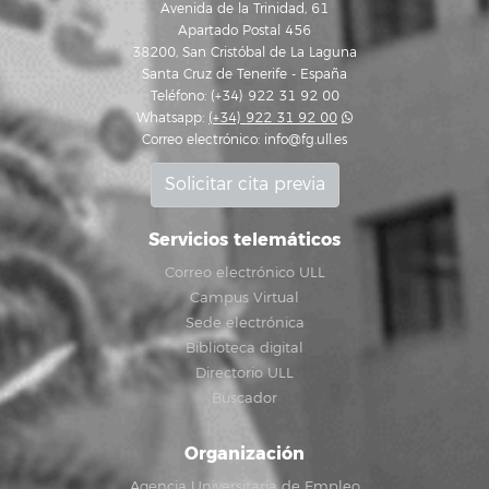
Avenida de la Trinidad, 61
Apartado Postal 456
38200, San Cristóbal de La Laguna
Santa Cruz de Tenerife - España
Teléfono: (+34) 922 31 92 00
Whatsapp:
(+34) 922 31 92 00
Correo electrónico:
info@fg.ull.es
Solicitar cita previa
Servicios telemáticos
Correo electrónico ULL
Campus Virtual
Sede electrónica
Biblioteca digital
Directorio ULL
Buscador
Organización
Agencia Universitaria de Empleo