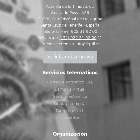
Avenida de la Trinidad, 61
Apartado Postal 456
38200, San Cristóbal de La Laguna
Santa Cruz de Tenerife - España
Teléfono: (+34) 922 31 92 00
Whatsapp:
(+34) 922 31 92 00
Correo electrónico:
info@fg.ull.es
Solicitar cita previa
Servicios telemáticos
Correo electrónico ULL
Campus Virtual
Sede electrónica
Biblioteca digital
Directorio ULL
Buscador
Organización