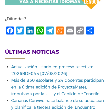
¿Difundes?
Facebook
Twitter
LinkedIn
WhatsApp
Telegram
Meneame
Email
Copy
Comp
Link
ÚLTIMAS NOTICIAS
Actualización listado en proceso selectivo:
2026BDE045 [07/08/2026]
Más de 830 escolares y 24 docentes participan
en la última edición de ProyectaMates,
impulsada por la ULL y el Cabildo de Tenerife
Canarias Convive hace balance de su actuación
y planifica la tercera edición del Encuentro