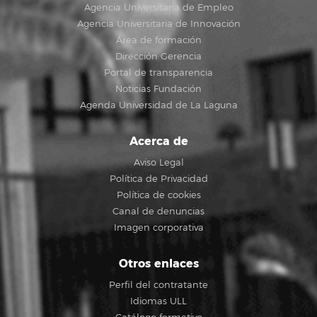
Agencia Universitaria de Empleo
Agencia Universitaria de Innovación
Área de formación
Dirección Gerencia
Portal de transparencia
Noticias Fundación
Agenda Universidad de La Laguna
Acerca de
Aviso Legal
Política de Privacidad
Política de cookies
Canal de denuncias
Imagen corporativa
Otros enlaces
Perfil del contratante
Idiomas ULL