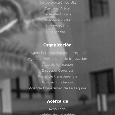
Correo electrónico ULL
Campus Virtual
Sede electrónica
Biblioteca digital
Directorio ULL
Buscador
Organización
Agencia Universitaria de Empleo
Agencia Universitaria de Innovación
Área de formación
Dirección Gerencia
Portal de transparencia
Noticias Fundación
Agenda Universidad de La Laguna
Acerca de
Aviso Legal