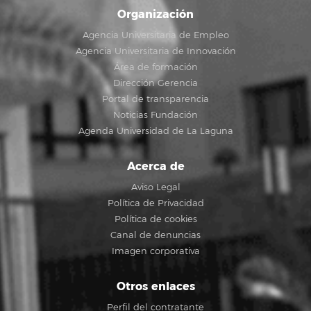
Organización
Agencia Universitaria de Empleo
Agencia Universitaria de Innovación
Área de formación
Dirección Gerencia
Portal de transparencia
Noticias Fundación
Agenda Universidad de La Laguna
Acerca de
Aviso Legal
Política de Privacidad
Política de cookies
Canal de denuncias
Imagen corporativa
Otros enlaces
Perfil del contratante