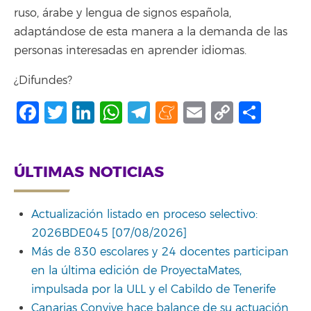
ruso, árabe y lengua de signos española,
adaptándose de esta manera a la demanda de las
personas interesadas en aprender idiomas.
¿Difundes?
Facebook
Twitter
LinkedIn
WhatsApp
Telegram
Meneame
Email
Copy
Comp
Link
ÚLTIMAS NOTICIAS
Actualización listado en proceso selectivo:
2026BDE045 [07/08/2026]
Más de 830 escolares y 24 docentes participan
en la última edición de ProyectaMates,
impulsada por la ULL y el Cabildo de Tenerife
Canarias Convive hace balance de su actuación