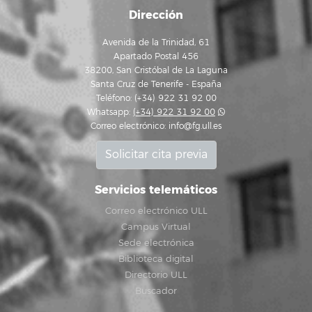
Dirección
Avenida de la Trinidad, 61
Apartado Postal 456
38200, San Cristóbal de La Laguna
Santa Cruz de Tenerife - España
Teléfono: (+34) 922 31 92 00
Whatsapp:
(+34) 922 31 92 00
Correo electrónico:
info@fg.ull.es
Solicitar cita previa
Servicios telemáticos
Correo electrónico ULL
Campus Virtual
Sede electrónica
Biblioteca digital
Directorio ULL
Buscador