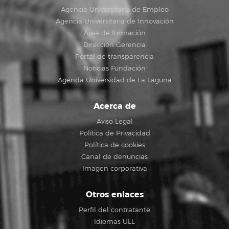
Agencia Universitaria de Empleo
Agencia Universitaria de Innovación
Área de formación
Dirección Gerencia
Portal de transparencia
Noticias Fundación
Agenda Universidad de La Laguna
Acerca de
Aviso Legal
Política de Privacidad
Política de cookies
Canal de denuncias
Imagen corporativa
Otros enlaces
Perfil del contratante
Idiomas ULL