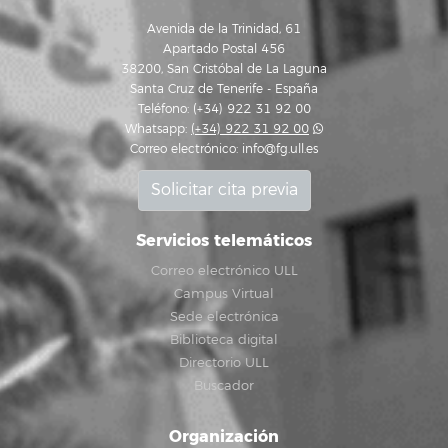
Avenida de la Trinidad, 61
Apartado Postal 456
38200, San Cristóbal de La Laguna
Santa Cruz de Tenerife - España
Teléfono: (+34) 922 31 92 00
Whatsapp:
(+34) 922 31 92 00
Correo electrónico:
info@fg.ull.es
Solicitar cita previa
Servicios telemáticos
Correo electrónico ULL
Campus Virtual
Sede electrónica
Biblioteca digital
Directorio ULL
Buscador
Organización