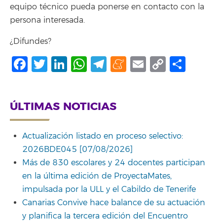
equipo técnico pueda ponerse en contacto con la
persona interesada.
¿Difundes?
Facebook
Twitter
LinkedIn
WhatsApp
Telegram
Meneame
Email
Copy
Comp
Link
ÚLTIMAS NOTICIAS
Actualización listado en proceso selectivo:
2026BDE045 [07/08/2026]
Más de 830 escolares y 24 docentes participan
en la última edición de ProyectaMates,
impulsada por la ULL y el Cabildo de Tenerife
Canarias Convive hace balance de su actuación
y planifica la tercera edición del Encuentro