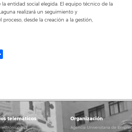
la entidad social elegida. El equipo técnico de la
Laguna realizará un seguimiento y
proceso, desde la creación a la gestión,
ame
il
opy
Compartir
ink
ios telemáticos
Organización
lectrónico ULL
Agencia Universitaria de Emple