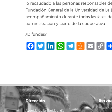
lo recaudado a las personas responsables de 
Fundación General de la Universidad de La 
acompañamiento durante todas las fases del 
administración y cierre de la cooperativa.
¿Difundes?
Facebook
Twitter
LinkedIn
WhatsApp
Telegram
Mene
Ema
C
L
Servic
Dirección
Correo e
Avenida de la Trinidad, 61