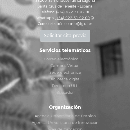
38200, San Cristóbal de La Laguna
Santa Cruz de Tenerife - España
Teléfono: (+34) 922 31 92 00
Whatsapp:
(+34) 922 31 92 00
Correo electrónico:
info@fg.ull.es
Solicitar cita previa
Servicios telemáticos
Correo electrónico ULL
Campus Virtual
Sede electrónica
Biblioteca digital
Directorio ULL
Buscador
Organización
Agencia Universitaria de Empleo
Agencia Universitaria de Innovación
Área de formación