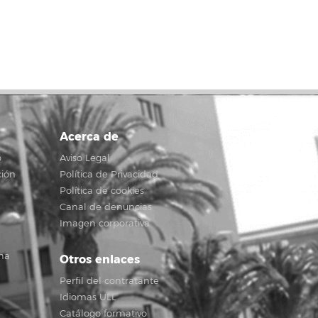
Acerca de
o
Aviso Legal
ción
Política de Privacidad
Política de cookies
Canal de denuncias
Imagen corporativa
na
Otros enlaces
Perfil del contratante
Idiomas ULL
Catálogo formativo