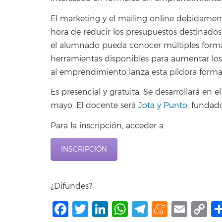
El marketing y el mailing online debidament
hora de reducir los presupuestos destinados 
el alumnado pueda conocer múltiples formas
herramientas disponibles para aumentar los r
al emprendimiento lanza esta píldora format
Es presencial y gratuita. Se desarrollará en 
mayo. El docente será
Jota y Punto
, fundad
Para la inscripción, acceder a:
INSCRIPCIÓN
¿Difundes?
Facebook
Twitter
LinkedIn
WhatsApp
Telegram
Mene
Ema
C