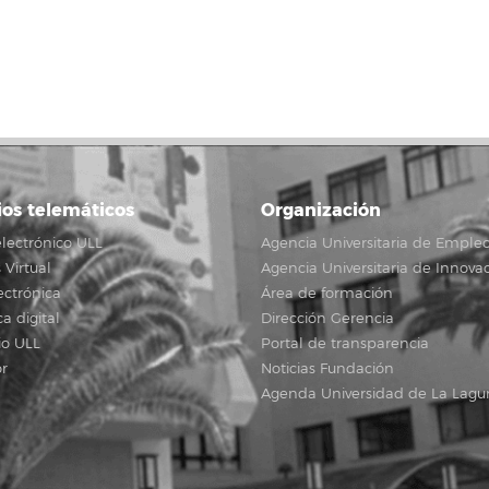
ink
ios telemáticos
Organización
lectrónico ULL
Agencia Universitaria de Emple
Virtual
Agencia Universitaria de Innova
ectrónica
Área de formación
ca digital
Dirección Gerencia
io ULL
Portal de transparencia
r
Noticias Fundación
Agenda Universidad de La Lagu