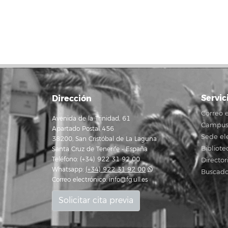
L
Servic
Dirección
Correo e
Avenida de la Trinidad, 61
Campus 
Apartado Postal 456
Sede el
38200, San Cristóbal de La Laguna
Bibliote
Santa Cruz de Tenerife - España
Teléfono: (+34) 922 31 92 00
Director
Whatsapp:
(+34) 922 31 92 00
Buscado
Correo electrónico:
info@fg.ull.es
Solicitar cita previa