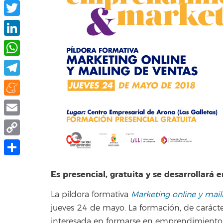
Facebook
Twitter
LinkedIn
WhatsApp
Telegram
Meneame
Email
Copy
Link
Compartir
Es presencial, gratuita y se desarrollará 
La píldora formativa
Marketing online y mail
jueves 24 de mayo. La formación, de carácter
interesada en formarse en emprendimiento, s