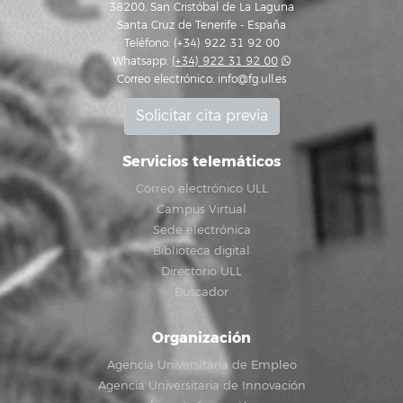
38200, San Cristóbal de La Laguna
Santa Cruz de Tenerife - España
Teléfono: (+34) 922 31 92 00
Whatsapp:
(+34) 922 31 92 00
Correo electrónico:
info@fg.ull.es
Solicitar cita previa
Servicios telemáticos
Correo electrónico ULL
Campus Virtual
Sede electrónica
Biblioteca digital
Directorio ULL
Buscador
Organización
Agencia Universitaria de Empleo
Agencia Universitaria de Innovación