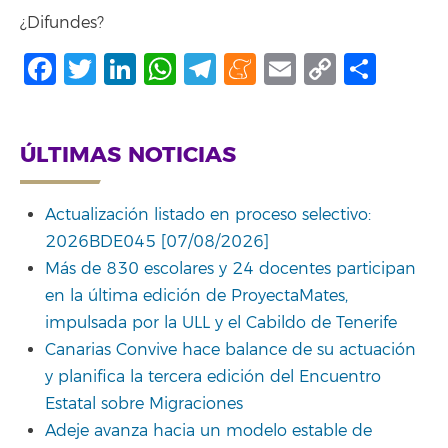
¿Difundes?
Facebook
Twitter
LinkedIn
WhatsApp
Telegram
Meneame
Email
Copy
Comp
Link
ÚLTIMAS NOTICIAS
Actualización listado en proceso selectivo:
2026BDE045 [07/08/2026]
Más de 830 escolares y 24 docentes participan
en la última edición de ProyectaMates,
impulsada por la ULL y el Cabildo de Tenerife
Canarias Convive hace balance de su actuación
y planifica la tercera edición del Encuentro
Estatal sobre Migraciones
Adeje avanza hacia un modelo estable de