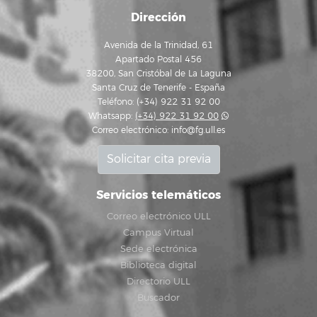
Dirección
Avenida de la Trinidad, 61
Apartado Postal 456
38200, San Cristóbal de La Laguna
Santa Cruz de Tenerife - España
Teléfono: (+34) 922 31 92 00
Whatsapp:
(+34) 922 31 92 00
Correo electrónico:
info@fg.ull.es
Solicitar cita previa
Servicios telemáticos
Correo electrónico ULL
Campus Virtual
Sede electrónica
Biblioteca digital
Directorio ULL
Buscador