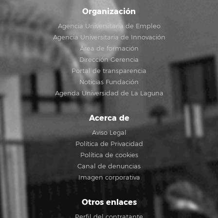
Organización
Agencia Universitaria de Empleo
Agencia Universitaria de Innovación
Área de formación
Dirección Gerencia
Portal de transparencia
Noticias Fundación
Agenda Universidad de La Laguna
Acerca de
Aviso Legal
Política de Privacidad
Política de cookies
Canal de denuncias
Imagen corporativa
Otros enlaces
Perfil del contratante