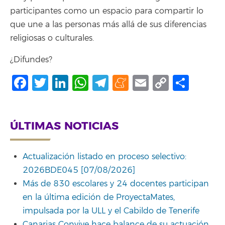
participantes como un espacio para compartir lo
que une a las personas más allá de sus diferencias
religiosas o culturales.
¿Difundes?
Facebook
Twitter
LinkedIn
WhatsApp
Telegram
Meneame
Email
Copy
Comp
Link
ÚLTIMAS NOTICIAS
Actualización listado en proceso selectivo:
2026BDE045 [07/08/2026]
Más de 830 escolares y 24 docentes participan
en la última edición de ProyectaMates,
impulsada por la ULL y el Cabildo de Tenerife
Canarias Convive hace balance de su actuación