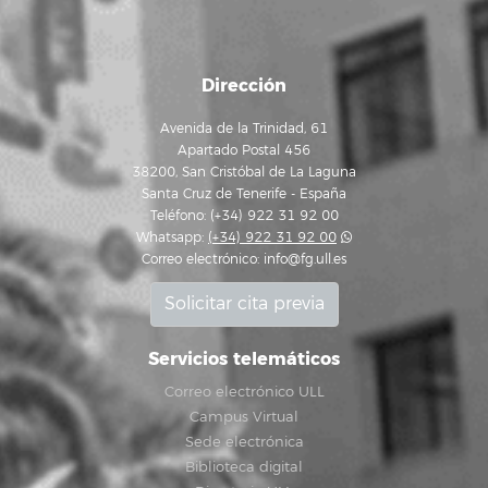
Dirección
Avenida de la Trinidad, 61
Apartado Postal 456
38200, San Cristóbal de La Laguna
Santa Cruz de Tenerife - España
Teléfono: (+34) 922 31 92 00
Whatsapp:
(+34) 922 31 92 00
Correo electrónico:
info@fg.ull.es
Solicitar cita previa
Servicios telemáticos
Correo electrónico ULL
Campus Virtual
Sede electrónica
Biblioteca digital