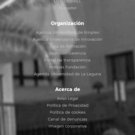
Directorio ULL
Buscador
Organización
Agencia Universitaria de Empleo
Agencia Universitaria de Innovación
Área de formación
Dirección Gerencia
Portal de transparencia
Noticias Fundación
Agenda Universidad de La Laguna
Acerca de
Aviso Legal
Política de Privacidad
Política de cookies
Canal de denuncias
Imagen corporativa