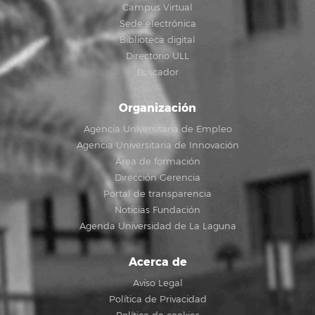
Campus Virtual
Sede electrónica
Biblioteca digital
Directorio ULL
Buscador
Organización
Agencia Universitaria de Empleo
Agencia Universitaria de Innovación
Área de formación
Dirección Gerencia
Portal de transparencia
Noticias Fundación
Agenda Universidad de La Laguna
Acerca de
Aviso Legal
Política de Privacidad