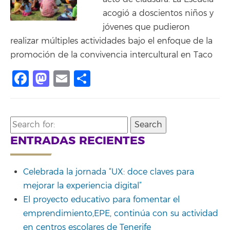
acogió a doscientos niños y
jóvenes que pudieron
realizar múltiples actividades bajo el enfoque de la
promoción de la convivencia intercultural en Taco
Facebook
Mastodon
Email
Share
Search
for:
ENTRADAS RECIENTES
Celebrada la jornada “UX: doce claves para
mejorar la experiencia digital”
El proyecto educativo para fomentar el
emprendimiento,EPE, continúa con su actividad
en centros escolares de Tenerife