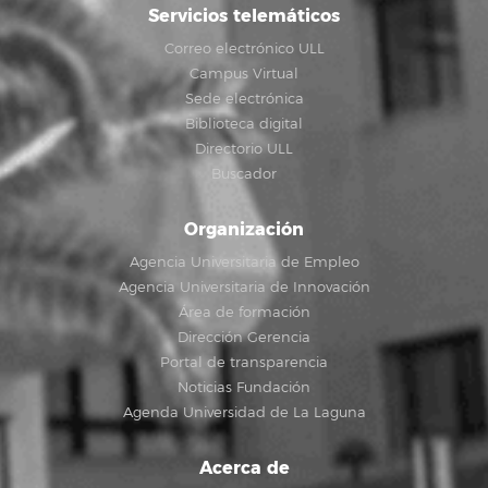
Servicios telemáticos
Correo electrónico ULL
Campus Virtual
Sede electrónica
Biblioteca digital
Directorio ULL
Buscador
Organización
Agencia Universitaria de Empleo
Agencia Universitaria de Innovación
Área de formación
Dirección Gerencia
Portal de transparencia
Noticias Fundación
Agenda Universidad de La Laguna
Acerca de