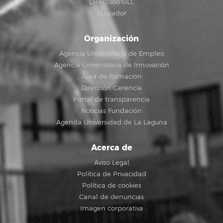
Directorio ULL
Buscador
Organización
Agencia Universitaria de Empleo
Agencia Universitaria de Innovación
Área de formación
Dirección Gerencia
Portal de transparencia
Noticias Fundación
Agenda Universidad de La Laguna
Acerca de
Aviso Legal
Política de Privacidad
Política de cookies
Canal de denuncias
Imagen corporativa