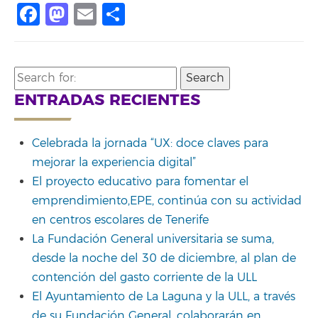
Facebook
Mastodon
Email
Compartir
Search
for:
ENTRADAS RECIENTES
Celebrada la jornada “UX: doce claves para
mejorar la experiencia digital”
El proyecto educativo para fomentar el
emprendimiento,EPE, continúa con su actividad
en centros escolares de Tenerife
La Fundación General universitaria se suma,
desde la noche del 30 de diciembre, al plan de
contención del gasto corriente de la ULL
El Ayuntamiento de La Laguna y la ULL, a través
de su Fundación General, colaborarán en