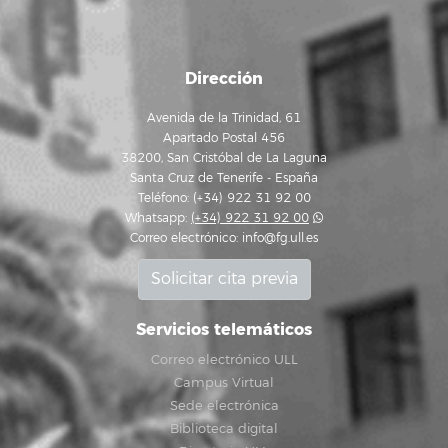
Dirección
Avenida de la Trinidad, 61
Apartado Postal 456
38200, San Cristóbal de La Laguna
Santa Cruz de Tenerife - España
Teléfono: (+34) 922 31 92 00
Whatsapp:
(+34) 922 31 92 00
Correo electrónico:
info@fg.ull.es
Solicitar cita previa
Servicios telemáticos
Correo electrónico ULL
Campus Virtual
Sede electrónica
Biblioteca digital