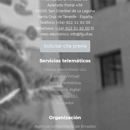
Apartado Postal 456
38200, San Cristóbal de La Laguna
Santa Cruz de Tenerife - España
Teléfono: (+34) 922 31 92 00
Whatsapp:
(+34) 922 31 92 00
Correo electrónico:
info@fg.ull.es
Solicitar cita previa
Servicios telemáticos
Correo electrónico ULL
Campus Virtual
Sede electrónica
Biblioteca digital
Directorio ULL
Buscador
Organización
Agencia Universitaria de Empleo