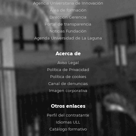
Agencia Universitaria de Innovación
Área de formación
Dirección Gerencia
Portal de transparencia
Noticias Fundación
Agenda Universidad de La Laguna
Acerca de
Aviso Legal
Política de Privacidad
Política de cookies
Canal de denuncias
Imagen corporativa
Otros enlaces
Perfil del contratante
Idiomas ULL
Catálogo formativo