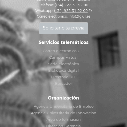
Teléfono: (+34) 922 31 92 00
Whatsapp:
(+34) 922 31 92 00
Correo electrónico:
info@fg.ull.es
Solicitar cita previa
Servicios telemáticos
Correo electrónico ULL
Campus Virtual
Sede electrónica
Biblioteca digital
Directorio ULL
Buscador
Organización
Agencia Universitaria de Empleo
Agencia Universitaria de Innovación
Área de formación
Dirección Gerencia