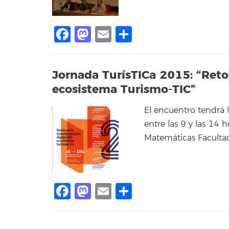
Facebook
Mastodon
Email
Share
Jornada TurísTICa 2015: “Retos
ecosistema Turismo-TIC”
El encuentro tendrá 
entre las 9 y las 14 
Matemáticas Facultad
Facebook
Mastodon
Email
Share