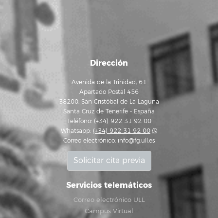
Dirección
Avenida de la Trinidad, 61
Apartado Postal 456
38200, San Cristóbal de La Laguna
Santa Cruz de Tenerife - España
Teléfono: (+34) 922 31 92 00
Whatsapp:
(+34) 922 31 92 00
Correo electrónico:
info@fg.ull.es
Solicitar cita previa
Servicios telemáticos
Correo electrónico ULL
Campus Virtual