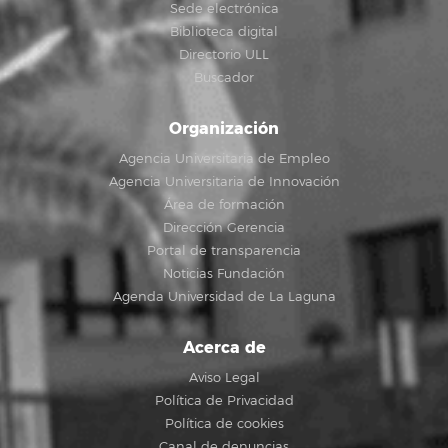
Sede electrónica
Biblioteca digital
Directorio ULL
Buscador
Organización
Agencia Universitaria de Empleo
Agencia Universitaria de Innovación
Área de formación
Dirección Gerencia
Portal de transparencia
Noticias Fundación
Agenda Universidad de La Laguna
Acerca de
Aviso Legal
Política de Privacidad
Política de cookies
Canal de denuncias