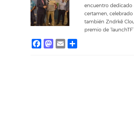
encuentro dedicado a
certamen, celebrado 
también Zndrkē Cloud
premio de ‘launchTF
Facebook
Mastodon
Email
Compartir