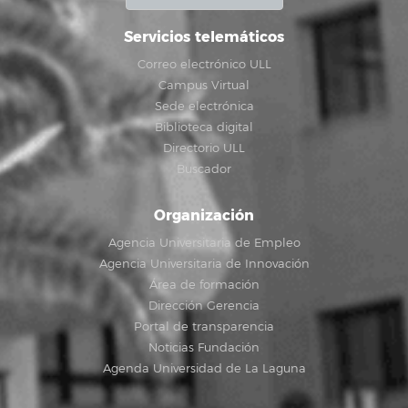
Servicios telemáticos
Correo electrónico ULL
Campus Virtual
Sede electrónica
Biblioteca digital
Directorio ULL
Buscador
Organización
Agencia Universitaria de Empleo
Agencia Universitaria de Innovación
Área de formación
Dirección Gerencia
Portal de transparencia
Noticias Fundación
Agenda Universidad de La Laguna