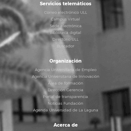
Servicios telemáticos
Correo electrónico ULL
Campus Virtual
Sede electrónica
Biblioteca digital
Directorio ULL
Buscador
Organización
Agencia Universitaria de Empleo
Agencia Universitaria de Innovación
Área de formación
Dirección Gerencia
Portal de transparencia
Noticias Fundación
Agenda Universidad de La Laguna
Acerca de