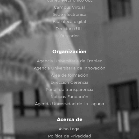
Correo electrónico ULL
Campus Virtual
Sede electrónica
Biblioteca digital
Directorio ULL
Buscador
Organización
Agencia Universitaria de Empleo
Agencia Universitaria de Innovación
Área de formación
Dirección Gerencia
Portal de transparencia
Noticias Fundación
Agenda Universidad de La Laguna
Acerca de
Aviso Legal
Política de Privacidad