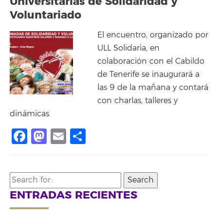
Universitarias de Solidaridad y
Voluntariado
El encuentro, organizado por
ULL Solidaria, en
colaboración con el Cabildo
de Tenerife se inaugurará a
las 9 de la mañana y contará
con charlas, talleres y
dinámicas.
Facebook
Mastodon
Email
Compartir
Search
for:
ENTRADAS RECIENTES