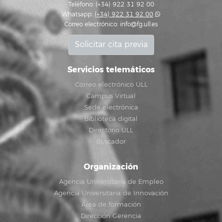
Teléfono: (+34) 922 31 92 00
Whatsapp:
(+34) 922 31 92 00
Correo electrónico:
info@fg.ull.es
Solicitar cita previa
Servicios telemáticos
Correo electrónico ULL
Campus Virtual
Sede electrónica
Biblioteca digital
Directorio ULL
Buscador
Organización
Agencia Universitaria de Empleo
Agencia Universitaria de Innovación
Área de formación
Dirección Gerencia