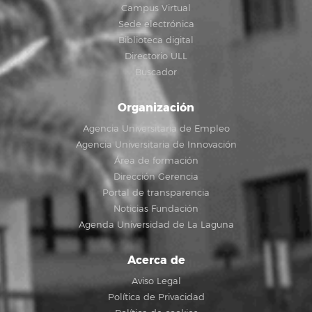
Campus Virtual
Sede electrónica
Biblioteca digital
Directorio ULL
Buscador
Organización
Agencia Universitaria de Empleo
Agencia Universitaria de Innovación
Área de formación
Dirección Gerencia
Portal de transparencia
Noticias Fundación
Agenda Universidad de La Laguna
Acerca de
Aviso Legal
Política de Privacidad