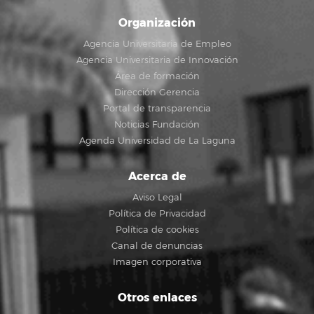
Organización
Agencia Universitaria de Empleo
Agencia Universitaria de Innovación
Área de formación
Dirección Gerencia
Portal de transparencia
Noticias Fundación
Agenda Universidad de La Laguna
Acerca de
Aviso Legal
Política de Privacidad
Política de cookies
Canal de denuncias
Imagen corporativa
Otros enlaces