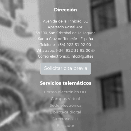
Dirección
Avenida de la Trinidad, 61
Apartado Postal 456
38200, San Cristóbal de La Laguna
Santa Cruz de Tenerife - España
Teléfono: (+34) 922 31 92 00
Whatsapp:
(+34) 922 31 92 00
Correo electrónico:
info@fg.ull.es
Solicitar cita previa
Servicios telemáticos
Correo electrónico ULL
Campus Virtual
Sede electrónica
Biblioteca digital
Directorio ULL
Buscador