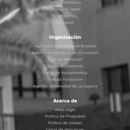
Sede electrónica
Biblioteca digital
Directorio ULL
Buscador
Organización
Agencia Universitaria de Empleo
Agencia Universitaria de Innovación
Área de formación
Dirección Gerencia
Portal de transparencia
Noticias Fundación
Agenda Universidad de La Laguna
Acerca de
Aviso Legal
Política de Privacidad
Política de cookies
Canal de denuncias