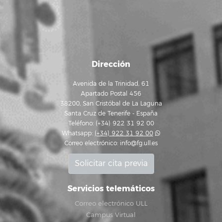
Dirección
Avenida de la Trinidad, 61
Apartado Postal 456
38200, San Cristóbal de La Laguna
Santa Cruz de Tenerife - España
Teléfono: (+34) 922 31 92 00
Whatsapp:
(+34) 922 31 92 00
Correo electrónico:
info@fg.ull.es
Solicitar cita previa
Servicios telemáticos
Correo electrónico ULL
Campus Virtual