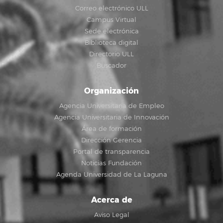
Correo electrónico ULL
Campus Virtual
Sede electrónica
Biblioteca digital
Directorio ULL
Buscador
Organización
Agencia Universitaria de Empleo
Agencia Universitaria de Innovación
Área de formación
Dirección Gerencia
Portal de transparencia
Noticias Fundación
Agenda Universidad de La Laguna
Acerca de
Aviso Legal