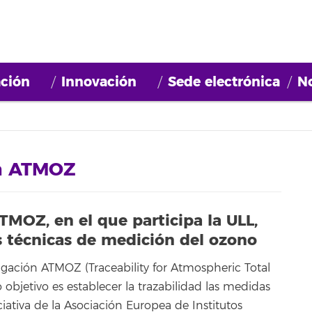
ción
Innovación
Sede electrónica
No
ón ATMOZ
TMOZ, en el que participa la ULL,
s técnicas de medición del ozono
tigación ATMOZ (Traceability for Atmospheric Total
objetivo es establecer la trazabilidad las medidas
ciativa de la Asociación Europea de Institutos