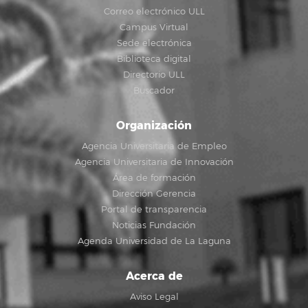
Correo electrónico ULL
Campus Virtual
Sede electrónica
Biblioteca digital
Directorio ULL
Buscador
Organización
Agencia Universitaria de Empleo
Agencia Universitaria de Innovación
Área de formación
Dirección Gerencia
Portal de transparencia
Noticias Fundación
Agenda Universidad de La Laguna
Acerca de
Aviso Legal