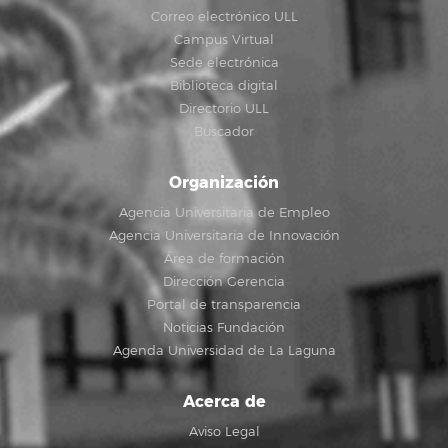
Correo electrónico ULL
Campus Virtual
Sede electrónica
Biblioteca digital
Directorio ULL
Buscador
Organización
Agencia Universitaria de Empleo
Agencia Universitaria de Innovación
Área de formación
Dirección Gerencia
Portal de transparencia
Noticias Fundación
Agenda Universidad de La Laguna
Acerca de
Aviso Legal