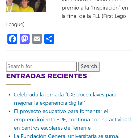
premio a la “Inspiración” en
la final de la FLL (First Lego
League)
Facebook
Mastodon
Email
Compartir
Search
for:
ENTRADAS RECIENTES
Celebrada la jornada “UX: doce claves para
mejorar la experiencia digital”
El proyecto educativo para fomentar el
emprendimiento,EPE, continúa con su actividad
en centros escolares de Tenerife
La Fundación General universitaria se suma,