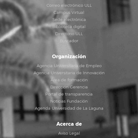
Correo electrónico ULL
Campus Virtual
Sede electrónica
Biblioteca digital
Directorio ULL
Buscador
Organización
Agencia Universitaria de Empleo
Agencia Universitaria de Innovación
Área de formación
Dirección Gerencia
Portal de transparencia
Noticias Fundación
Agenda Universidad de La Laguna
Acerca de
Aviso Legal