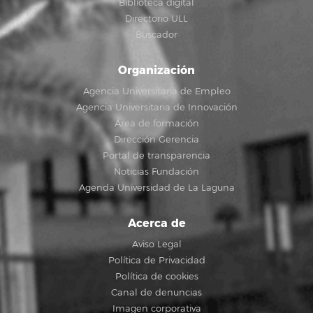
Biblioteca digital
Directorio ULL
Buscador
Organización
Agencia Universitaria de Empleo
Agencia Universitaria de Innovación
Área de formación
Dirección Gerencia
Portal de transparencia
Noticias Fundación
Agenda Universidad de La Laguna
Acerca de
Aviso Legal
Política de Privacidad
Política de cookies
Canal de denuncias
Imagen corporativa