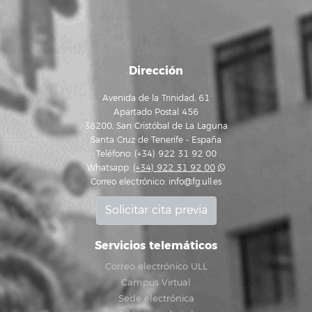
Dirección
Avenida de la Trinidad, 61
Apartado Postal 456
38200, San Cristóbal de La Laguna
Santa Cruz de Tenerife - España
Teléfono: (+34) 922 31 92 00
Whatsapp:
(+34) 922 31 92 00
Correo electrónico:
info@fg.ull.es
Solicitar cita previa
Servicios telemáticos
Correo electrónico ULL
Campus Virtual
Sede electrónica