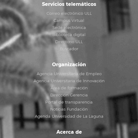
Servicios telemáticos
Correo electrónico ULL
Campus Virtual
Sede electrónica
Biblioteca digital
Directorio ULL
Buscador
Organización
Agencia Universitaria de Empleo
Agencia Universitaria de Innovación
Área de formación
Dirección Gerencia
Portal de transparencia
Noticias Fundación
Agenda Universidad de La Laguna
Acerca de