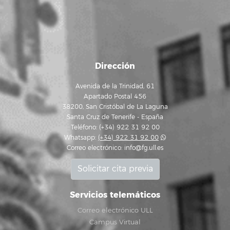
Dirección
Avenida de la Trinidad, 61
Apartado Postal 456
38200, San Cristóbal de La Laguna
Santa Cruz de Tenerife - España
Teléfono: (+34) 922 31 92 00
Whatsapp:
(+34) 922 31 92 00
Correo electrónico:
info@fg.ull.es
Solicitar cita previa
Servicios telemáticos
Correo electrónico ULL
Campus Virtual