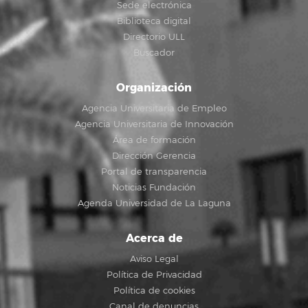
Sede electrónica
Biblioteca digital
Directorio ULL
Buscador
Organización
Agencia Universitaria de Empleo
Agencia Universitaria de Innovación
Área de formación
Dirección Gerencia
Portal de transparencia
Noticias Fundación
Agenda Universidad de La Laguna
Acerca de
Aviso Legal
Política de Privacidad
Política de cookies
Canal de denuncias