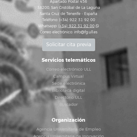
Apartado Postal 456
38200, San Cristóbal de La Laguna
Santa Cruz de Tenerife - España
Teléfono: (+34) 922 31 92 00
Whatsapp:
(+34) 922 31 92 00
Correo electrónico:
info@fg.ull.es
Solicitar cita previa
Servicios telemáticos
Correo electrónico ULL
Campus Virtual
Sede electrónica
Biblioteca digital
Directorio ULL
Buscador
Organización
Agencia Universitaria de Empleo
Agencia Universitaria de Innovación