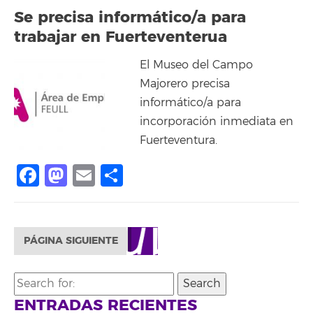
Se precisa informático/a para
trabajar en Fuerteventerua
El Museo del Campo
Majorero precisa
informático/a para
incorporación inmediata en
Fuerteventura.
Facebook
Mastodon
Email
Share
PÁGINA SIGUIENTE
Search
for:
ENTRADAS RECIENTES