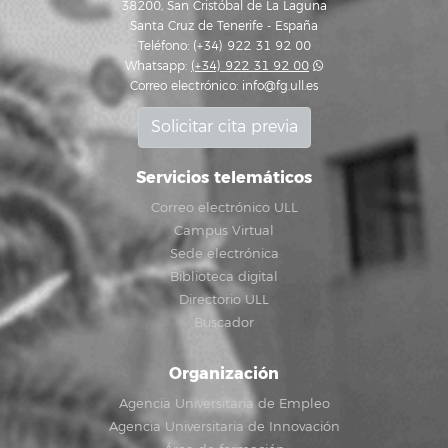
38200, San Cristóbal de La Laguna
Santa Cruz de Tenerife - España
Teléfono: (+34) 922 31 92 00
Whatsapp:
(+34) 922 31 92 00
Correo electrónico:
info@fg.ull.es
Solicitar cita previa
Servicios telemáticos
Correo electrónico ULL
Campus Virtual
Sede electrónica
Biblioteca digital
Directorio ULL
Buscador
Organización
Agencia Universitaria de Empleo
Agencia Universitaria de Innovación