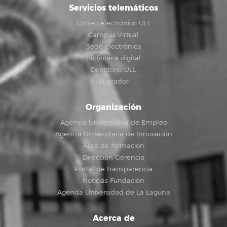
Servicios telemáticos
Correo electrónico ULL
Campus Virtual
Sede electrónica
Biblioteca digital
Directorio ULL
Buscador
Organización
Agencia Universitaria de Empleo
Agencia Universitaria de Innovación
Área de formación
Dirección Gerencia
Portal de transparencia
Noticias Fundación
Agenda Universidad de La Laguna
Acerca de