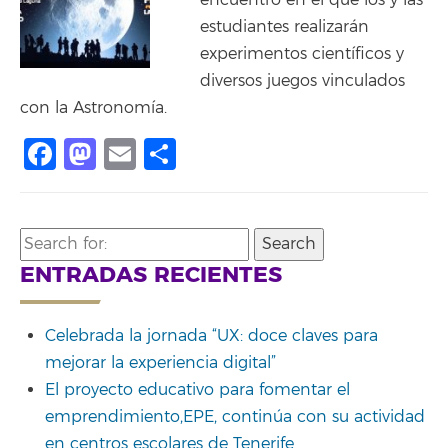
encuentro en el que los y las
estudiantes realizarán
experimentos científicos y
diversos juegos vinculados
con la Astronomía.
Facebook
Mastodon
Email
Compartir
Search
for:
ENTRADAS RECIENTES
Celebrada la jornada “UX: doce claves para
mejorar la experiencia digital”
El proyecto educativo para fomentar el
emprendimiento,EPE, continúa con su actividad
en centros escolares de Tenerife