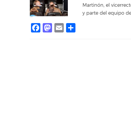
Martinón, el vicerrec
y parte del equipo d
Facebook
Mastodon
Email
Share