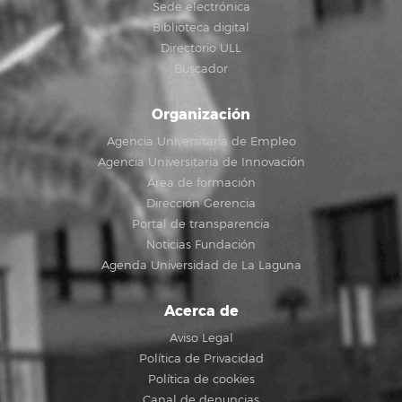
Sede electrónica
Biblioteca digital
Directorio ULL
Buscador
Organización
Agencia Universitaria de Empleo
Agencia Universitaria de Innovación
Área de formación
Dirección Gerencia
Portal de transparencia
Noticias Fundación
Agenda Universidad de La Laguna
Acerca de
Aviso Legal
Política de Privacidad
Política de cookies
Canal de denuncias