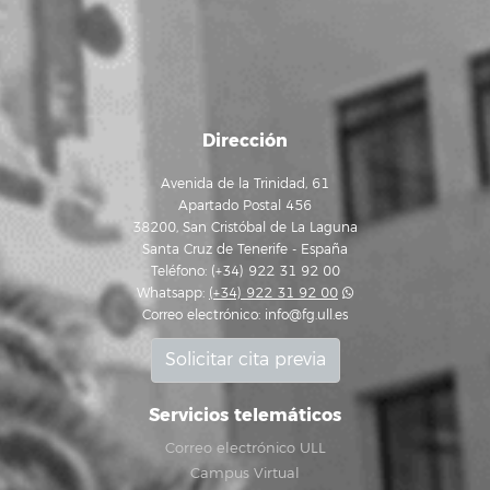
Dirección
Avenida de la Trinidad, 61
Apartado Postal 456
38200, San Cristóbal de La Laguna
Santa Cruz de Tenerife - España
Teléfono: (+34) 922 31 92 00
Whatsapp:
(+34) 922 31 92 00
Correo electrónico:
info@fg.ull.es
Solicitar cita previa
Servicios telemáticos
Correo electrónico ULL
Campus Virtual