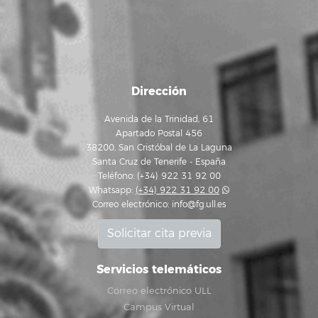
Dirección
Avenida de la Trinidad, 61
Apartado Postal 456
38200, San Cristóbal de La Laguna
Santa Cruz de Tenerife - España
Teléfono: (+34) 922 31 92 00
Whatsapp:
(+34) 922 31 92 00
Correo electrónico:
info@fg.ull.es
Solicitar cita previa
Servicios telemáticos
Correo electrónico ULL
Campus Virtual