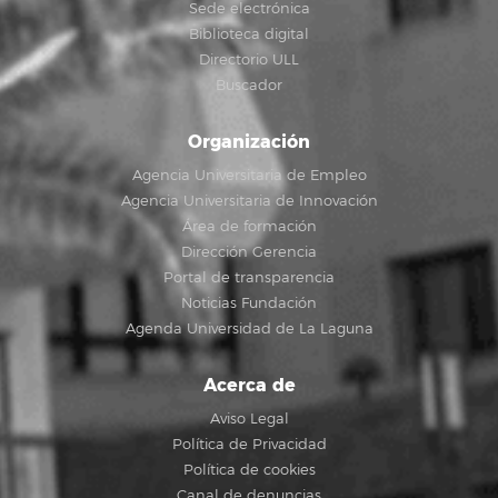
Sede electrónica
Biblioteca digital
Directorio ULL
Buscador
Organización
Agencia Universitaria de Empleo
Agencia Universitaria de Innovación
Área de formación
Dirección Gerencia
Portal de transparencia
Noticias Fundación
Agenda Universidad de La Laguna
Acerca de
Aviso Legal
Política de Privacidad
Política de cookies
Canal de denuncias