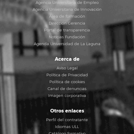
Agencia Universitaria de Empleo
Agencia Universitaria de Innovación
Área de formación
Dirección Gerencia
Portal de transparencia
Noticias Fundación
Agenda Universidad de La Laguna
Acerca de
Aviso Legal
Política de Privacidad
Política de cookies
Canal de denuncias
Imagen corporativa
Otros enlaces
Perfil del contratante
Idiomas ULL
Catálogo formativo