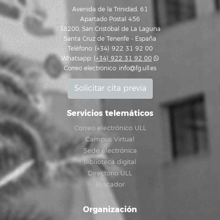
Avenida de la Trinidad, 61
Apartado Postal 456
38200, San Cristóbal de La Laguna
Santa Cruz de Tenerife - España
Teléfono: (+34) 922 31 92 00
Whatsapp:
(+34) 922 31 92 00
Correo electrónico:
info@fg.ull.es
Solicitar cita previa
Servicios telemáticos
Correo electrónico ULL
Campus Virtual
Sede electrónica
Biblioteca digital
Directorio ULL
Buscador
Organización