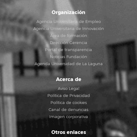
Organización
Agencia Universitaria de Empleo
Agencia Universitaria de Innovación
Área de formación
Dirección Gerencia
Portal de transparencia
Noticias Fundación
Agenda Universidad de La Laguna
Acerca de
Aviso Legal
Política de Privacidad
Política de cookies
Canal de denuncias
Imagen corporativa
Otros enlaces