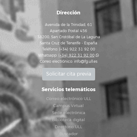
Dirección
Avenida de la Trinidad, 61
Apartado Postal 456
38200, San Cristóbal de La Laguna
Santa Cruz de Tenerife - España
Teléfono: (+34) 922 31 92 00
Whatsapp:
(+34) 922 31 92 00
Correo electrónico:
info@fg.ull.es
Solicitar cita previa
Servicios telemáticos
Correo electrónico ULL
Campus Virtual
Sede electrónica
Biblioteca digital
Directorio ULL
Buscador